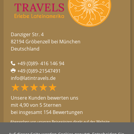
Danziger Str. 4
82194 Gröbenzell bei München
Deutschland
+49 (0)89- 416 146 94
+49 (0)89-21547491
info@latintravels.de
★★★★★
☆☆☆☆☆
Unsere Kunden bewerten uns
mit 4,90 von 5 Sternen
bei insgesamt 154 Bewertungen
Abgegeben von unseren Reisegästen direkt auf der Website.
→ Kundenstimmen lesen