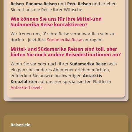
Reisen
,
Panama Reisen
und
Peru Reisen
und erleben
Sie mit uns die Reise Ihrer Wünsche.
Wie können Sie uns für Ihre Mittel-und
Südamerika Reise kontaktieren?
Wir freuen uns, für Ihre Reise verantwortlich sein zu
dürfen - jetzt Ihre
Südamerika Reise
anfragen!
Mittel- und Südamerika Reisen sind toll, aber
bieten Sie noch andere Reisedestinationen an?
Wenn Sie vor oder nach Ihrer
Südamerika Reise
noch
ein ganz besonderes Abenteuer erleben möchten,
entdecken Sie unsere hochwertigen
Antarktis
Kreuzfahrten
auf unserer spezialisierten Plattform
AntarktisTravels
.
Reiseziele: