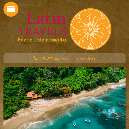
TELEFON: 089 - 41614694