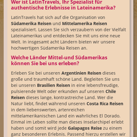
Wer ist LatinTravels, Ihr Spezialist für
authentische Erlebnisse in Lateinamerika?
LatinTravels hat sich auf die Organisation von
Südamerika Reisen
und
Mittelamerika Reisen
spezialisiert. Lassen Sie sich verzaubern von der Vielfalt
Lateinamerikas und entdecken Sie mit uns eine neue
Welt. In insgesamt acht Ländern bieten wir unsere
hochwertigen Südamerika Reisen an.
Welche Länder Mittel-und Südamerikas
können Sie bei uns erleben?
Erleben Sie bei unseren
Argentinien Reisen
dieses
große und traumhaft schöne Land. Begleiten Sie uns
bei unseren
Brasilien Reisen
in eine lebensfreudige,
pulsierende Welt oder erkunden auf unseren
Chile
Reisen
dieses lange, kontrastreiche Land. Wer die
Natur liebt, findet während unseren
Costa Rica Reisen
in dem liebenswerten, artenreichen
mittelamerikanischen Land ein wahrliches El Dorado.
Einmal im Leben sollte man dieses Inselarchipel erlebt
haben und somit wird jede
Galapagos Reise
zu einem
ganz besonderen Erlebnis. Passend hierzu erstellen wir