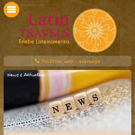
TELEFON: 089 - 41614694