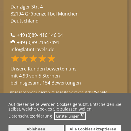
Danziger Str. 4
82194 Gröbenzell bei München
Deutschland
+49 (0)89- 416 146 94
+49 (0)89-21547491
info@latintravels.de
★★★★★
☆☆☆☆☆
Unsere Kunden bewerten uns
mit 4,90 von 5 Sternen
bei insgesamt 154 Bewertungen
Abgegeben von unseren Reisegästen direkt auf der Website.
→ Kundenstimmen lesen
Auf dieser Seite werden Cookies genutzt. Entscheiden Sie
selbst, welche Cookies Sie zulassen wollen.
2026 © Latin Travels
◮
Datenschutzerklärung
Einstellungen
Ablehnen
Alle Cookies akzeptieren