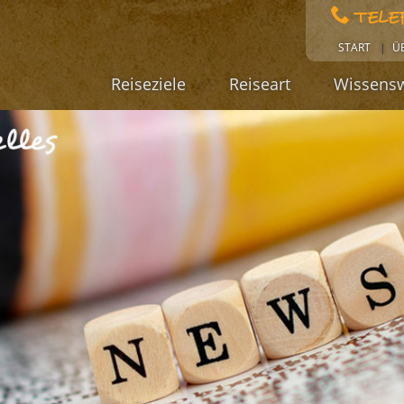
TELE
START
Ü
Reiseziele
Reiseart
Wissensw