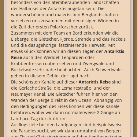
besonders von den atemberaubenden Landschaften
der Halbinsel der Antarktis angetan sein. Die
wunderschönen und malerischen Berglandschaften
versetzen uns zusammen mit den eisigen Winden in
die Zeit der ersten Polarforscher zurück.
Zusammen mit dem Team an Bord erkunden wir die
Eisberge, die Gletscher, Fjorde, Strände und das Packeis
und die dazugehörige faszinierende Tierwelt. Mit
etwas Glück können wir an diesen Tagen der
Antarktis
Reise
auch den Weddell Leoparden oder
Krabbenfresserrobben sehen und Zwergwale und
Buckelwale sehr nahe beobachten. Auch Schwertwale
gehen in diesem Gebiet der Jagd nach.
Die schönsten Kanäle auf dieser
Antarktis Reise
sind
die Gerlache Straße, die Lemairestraße und der
Neumayer Kanal. Die Gletscher führen hier von den
Wänden der Berge direkt in den Ozean. Abhängig von
den Bedingungen des Eises können wir diese Kanäle
befahren, wobei wir dann normalerweise 2 Gänge an
Land pro Tag durchführen.
Ausflugsziele bei den Landgängen sind beispielsweise
die Paradiesbucht, wo wir dann umrahmt von Bergen
aus Eis und Gletscherbergen auf den Kontinent treten