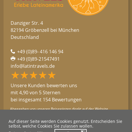
Danziger Str. 4
82194 Gröbenzell bei München
Deutschland
+49 (0)89- 416 146 94
+49 (0)89-21547491
info@latintravels.de
★★★★★
☆☆☆☆☆
Unsere Kunden bewerten uns
mit 4,90 von 5 Sternen
bei insgesamt 154 Bewertungen
Abgegeben von unseren Reisegästen direkt auf der Website.
→ Kundenstimmen lesen
Auf dieser Seite werden Cookies genutzt. Entscheiden Sie
selbst, welche Cookies Sie zulassen wollen.
2026 © Latin Travels