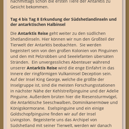
nachmittags schon die ersten Tiere der Antarktis zu
Gesicht bekommen.
Tag 4 bis Tag 8 Erkundung der Südshetlandinseln und
der antarktischen Halbinsel
Die
Antarktis Reise
geht weiter zu den südlichen
Shetlandinseln. Hier können wir nun den Großteil der
Tierwelt der Antarktis beobachten. Sie werden
begeistert sein von den großen Kolonien von Pinguinen
und den mit Pelzrobben und Seeelefanten übersäten
Stränden. Ein unvergessliches Abenteuer während
unserer
Antarktis Reise
wird die enge Einfahrt in das
Innere der ringförmigen Vulkaninsel Deception sein.
Auf der Insel King George, welche die größte der
Inselgruppe ist, sind die meisten Forschungsstationen
in nächster Nähe der Kehlstreifpinguine und der Adelie
Pinguine. Außerdem brüten hier die Riesensturmvögel,
die Antarktische Seeschwalben, Dominikanermöwe und
Königskormorane. Eselspinguine und ein einige
Goldschopfpinguine finden wir auf der Insel
Livingston. Begeisterte uns das Archipel von
Südshetland mit seiner Tierwelt, werden wir danach