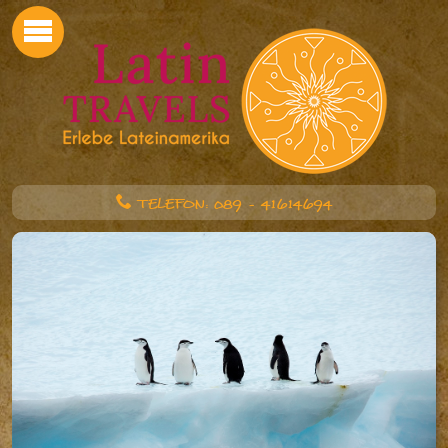
TELEFON: 089 - 41614694