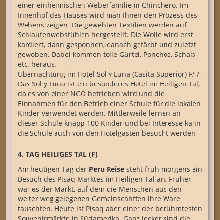
einer einheimischen Weberfamilie in Chinchero. Im
Innenhof des Hauses wird man Ihnen den Prozess des
Webens zeigen. Die gewebten Textilien werden auf
Schlaufenwebstühlen hergestellt. Die Wolle wird erst
kardiert, dann gesponnen, danach gefärbt und zuletzt
gewoben. Dabei kommen tolle Gürtel, Ponchos, Schals
etc. heraus.
Übernachtung im Hotel Sol y Luna (Casita Superior) F/-/-
Das Sol y Luna ist ein besonderes Hotel im Heiligen Tal,
da es von einer NGO betrieben wird und die
Einnahmen für den Betrieb einer Schule für die lokalen
Kinder verwendet werden. Mittlerweile lernen an
dieser Schule knapp 100 Kinder und bei Interesse kann
die Schule auch von den Hotelgästen besucht werden
4. TAG HEILIGES TAL (F)
Am heutigen Tag der
Peru Reise
steht früh morgens ein
Besuch des Pisaq Marktes im Heiligen Tal an. Früher
war es der Markt, auf dem die Menschen aus den
weiter weg gelegenen Gemeinscahften ihre Ware
tauschten. Heute ist Pisaq aber einer der berühmtesten
Souvenirmärkte in Südamerika. Ganz lecker sind die