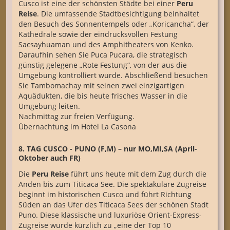
Cusco ist eine der schönsten Städte bei einer
Peru
Reise
. Die umfassende Stadtbesichtigung beinhaltet
den Besuch des Sonnentempels oder „Koricancha“, der
Kathedrale sowie der eindrucksvollen Festung
Sacsayhuaman und des Amphitheaters von Kenko.
Daraufhin sehen Sie Puca Pucara, die strategisch
günstig gelegene „Rote Festung“, von der aus die
Umgebung kontrolliert wurde. Abschließend besuchen
Sie Tambomachay mit seinen zwei einzigartigen
Aquädukten, die bis heute frisches Wasser in die
Umgebung leiten.
Nachmittag zur freien Verfügung.
Übernachtung im Hotel La Casona
8. TAG CUSCO - PUNO (F,M) – nur MO,MI,SA (April-
Oktober auch FR)
Die
Peru Reise
führt uns heute mit dem Zug durch die
Anden bis zum Titicaca See. Die spektakuläre Zugreise
beginnt im historischen Cusco und führt Richtung
Süden an das Ufer des Titicaca Sees der schönen Stadt
Puno. Diese klassische und luxuriöse Orient-Express-
Zugreise wurde kürzlich zu „eine der Top 10