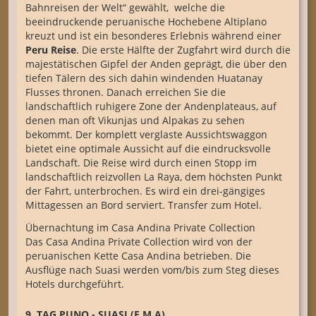
Bahnreisen der Welt“ gewählt, welche die
beeindruckende peruanische Hochebene Altiplano
kreuzt und ist ein besonderes Erlebnis während einer
Peru Reise
. Die erste Hälfte der Zugfahrt wird durch die
majestätischen Gipfel der Anden geprägt, die über den
tiefen Tälern des sich dahin windenden Huatanay
Flusses thronen. Danach erreichen Sie die
landschaftlich ruhigere Zone der Andenplateaus, auf
denen man oft Vikunjas und Alpakas zu sehen
bekommt. Der komplett verglaste Aussichtswaggon
bietet eine optimale Aussicht auf die eindrucksvolle
Landschaft. Die Reise wird durch einen Stopp im
landschaftlich reizvollen La Raya, dem höchsten Punkt
der Fahrt, unterbrochen. Es wird ein drei-gängiges
Mittagessen an Bord serviert. Transfer zum Hotel.
Übernachtung im Casa Andina Private Collection
Das Casa Andina Private Collection wird von der
peruanischen Kette Casa Andina betrieben. Die
Ausflüge nach Suasi werden vom/bis zum Steg dieses
Hotels durchgeführt.
9. TAG PUNO - SUASI (F,M,A)