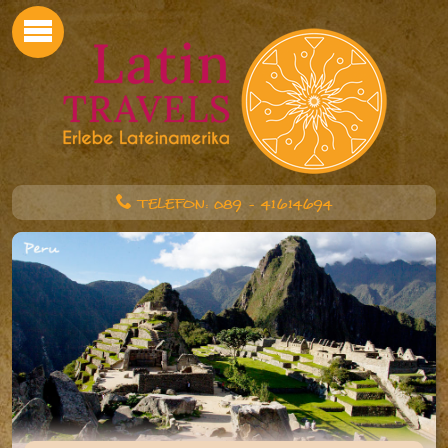
TELEFON: 089 - 41614694