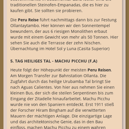
traditionellen Steinofen-Empanadas, die es hier zu
kaufen gibt. Sie sollten sie probieren.
Die
Peru Reise
führt nachmittags dann bis zur Festung
Ollantaytambo. Hier können wir den Sonnentempel
bewundern, der aus 6 riesigen Monolithen erbaut
wurde mit einem Gewicht von mehr als 50 Tonnen. Hier
sehen Sie auch die Terrasse der zehn Nischen.
Übernachtung im Hotel Sol y Luna (Casita Superior)
5. TAG HEILIGES TAL - MACHU PICCHU (F,A)
Heute folgt der Höhepunkt der meisten
Peru Reisen
.
Am Morgen Transfer zur Bahnstation Ollanta. Die
Zugfahrt durch das heilige Urubamba Tal bringt Sie
nach Aguas Calientes. Von hier aus nehmen Sie einen
kleinen Bus, der sich die steilen Serpentinen bis zum
Eingang der Zitadelle hinaufarbeitet. Machu Picchu
wurde nie von den Spaniern entdeckt. Erst 1911 stieß
der Forscher Hiram Bingham auf die verwitterten
Mauern der mächtigen Anlage. Die einzigartige Lage
und das architektonische Genie, das in den Bau
einfloss, machen Machu Picchu zu einem wahren