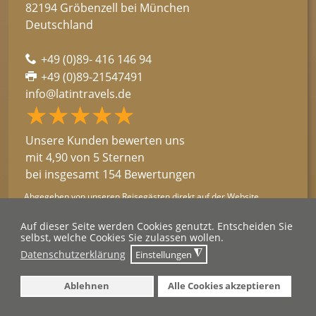
82194 Gröbenzell bei München
Deutschland
+49 (0)89- 416 146 94
+49 (0)89-21547491
info@latintravels.de
★★★★★
☆☆☆☆☆
Unsere Kunden bewerten uns
mit 4,90 von 5 Sternen
bei insgesamt 154 Bewertungen
Abgegeben von unseren Reisegästen direkt auf der Website.
→ Kundenstimmen lesen
Auf dieser Seite werden Cookies genutzt. Entscheiden Sie
selbst, welche Cookies Sie zulassen wollen.
2026 © Latin Travels
◮
Datenschutzerklärung
Einstellungen
Ablehnen
Alle Cookies akzeptieren