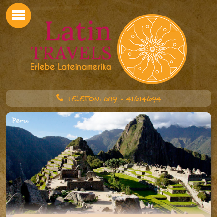
TELEFON: 089 - 41614694