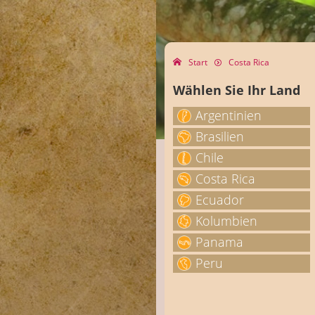
Start
Costa Rica
Wählen Sie Ihr Land
Argentinien
Brasilien
Chile
Costa Rica
Ecuador
Kolumbien
Panama
Peru