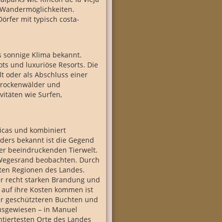
 Wandermöglichkeiten.
Dörfer mit typisch costa-
s sonnige Klima bekannt.
ots und luxuriöse Resorts. Die
t oder als Abschluss einer
 Trockenwälder und
vitäten wie Surfen,
Ricas und kombiniert
ders bekannt ist die Gegend
r beeindruckenden Tierwelt.
m Wegesrand beobachten. Durch
esten Regionen des Landes.
ner recht starken Brandung und
 auf ihre Kosten kommen ist
der geschützteren Buchten und
sgewiesen – in Manuel
tiertesten Orte des Landes