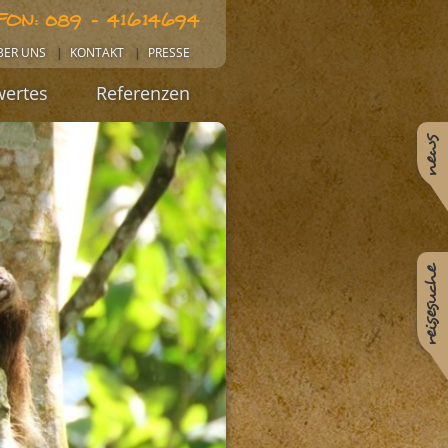
FON: 089 - 41614694
BER UNS
KONTAKT
PRESSE
ertes
Referenzen
news
reisesuche