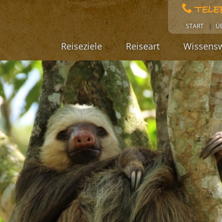
TELE
START
Ü
Reiseziele
Reiseart
Wissensw