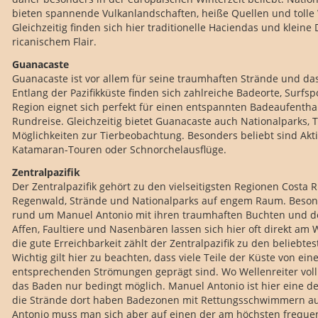
bieten spannende Vulkanlandschaften, heiße Quellen und tolle
Gleichzeitig finden sich hier traditionelle Haciendas und kleine 
ricanischem Flair.
Guanacaste
Guanacaste ist vor allem für seine traumhaften Strände und da
Entlang der Pazifikküste finden sich zahlreiche Badeorte, Surfsp
Region eignet sich perfekt für einen entspannten Badeaufenthal
Rundreise. Gleichzeitig bietet Guanacaste auch Nationalparks,
Möglichkeiten zur Tierbeobachtung. Besonders beliebt sind Akti
Katamaran-Touren oder Schnorchelausflüge.
Zentralpazifik
Der Zentralpazifik gehört zu den vielseitigsten Regionen Costa 
Regenwald, Strände und Nationalparks auf engem Raum. Beson
rund um Manuel Antonio mit ihren traumhaften Buchten und de
Affen, Faultiere und Nasenbären lassen sich hier oft direkt a
die gute Erreichbarkeit zählt der Zentralpazifik zu den beliebt
Wichtig gilt hier zu beachten, dass viele Teile der Küste von ei
entsprechenden Strömungen geprägt sind. Wo Wellenreiter voll
das Baden nur bedingt möglich. Manuel Antonio ist hier eine 
die Strände dort haben Badezonen mit Rettungsschwimmern au
Antonio muss man sich aber auf einen der am höchsten frequen