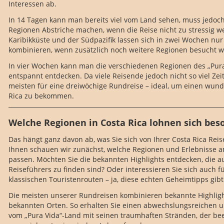
Interessen ab.
In 14 Tagen kann man bereits viel vom Land sehen, muss jedoc
Regionen Abstriche machen, wenn die Reise nicht zu stressig we
Karibikküste und der Südpazifik lassen sich in zwei Wochen nu
kombinieren, wenn zusätzlich noch weitere Regionen besucht 
In vier Wochen kann man die verschiedenen Regionen des „Pur
entspannt entdecken. Da viele Reisende jedoch nicht so viel Zei
meisten für eine dreiwöchige Rundreise – ideal, um einen wun
Rica zu bekommen.
Welche Regionen in Costa Rica lohnen sich bes
Das hängt ganz davon ab, was Sie sich von Ihrer Costa Rica R
Ihnen schauen wir zunächst, welche Regionen und Erlebnisse a
passen. Möchten Sie die bekannten Highlights entdecken, die au
Reiseführers zu finden sind? Oder interessieren Sie sich auch fü
klassischen Touristenrouten – ja, diese echten Geheimtipps gibt
Die meisten unserer Rundreisen kombinieren bekannte Highlig
bekannten Orten. So erhalten Sie einen abwechslungsreichen 
vom „Pura Vida“-Land mit seinen traumhaften Stränden, der b