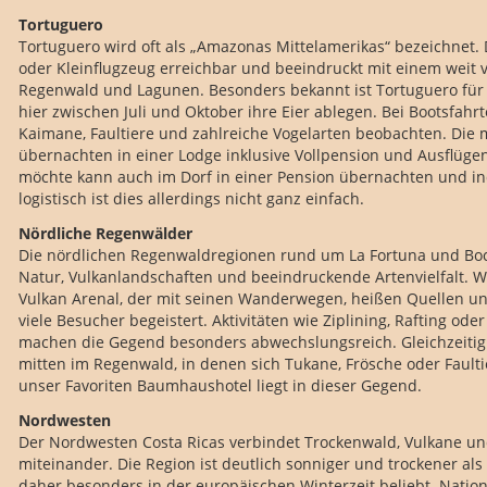
Tortuguero
Tortuguero wird oft als „Amazonas Mittelamerikas“ bezeichnet. 
oder Kleinflugzeug erreichbar und beeindruckt mit einem weit 
Regenwald und Lagunen. Besonders bekannt ist Tortuguero für 
hier zwischen Juli und Oktober ihre Eier ablegen. Bei Bootsfahr
Kaimane, Faultiere und zahlreiche Vogelarten beobachten. Die
übernachten in einer Lodge inklusive Vollpension und Ausflüge
möchte kann auch im Dorf in einer Pension übernachten und in
logistisch ist dies allerdings nicht ganz einfach.
Nördliche Regenwälder
Die nördlichen Regenwaldregionen rund um La Fortuna und Bo
Natur, Vulkanlandschaften und beeindruckende Artenvielfalt. W
Vulkan Arenal, der mit seinen Wanderwegen, heißen Quellen u
viele Besucher begeistert. Aktivitäten wie Ziplining, Rafting 
machen die Gegend besonders abwechslungsreich. Gleichzeitig 
mitten im Regenwald, in denen sich Tukane, Frösche oder Fault
unser Favoriten Baumhaushotel liegt in dieser Gegend.
Nordwesten
Der Nordwesten Costa Ricas verbindet Trockenwald, Vulkane u
miteinander. Die Region ist deutlich sonniger und trockener al
daher besonders in der europäischen Winterzeit beliebt. Nation