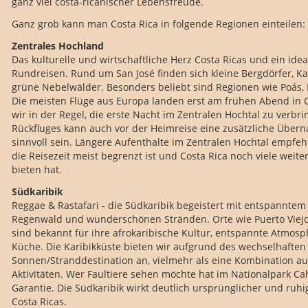
ganz viel costa-ricanischer Lebensfreude.
Ganz grob kann man Costa Rica in folgende Regionen einteilen:
Zentrales Hochland
Das kulturelle und wirtschaftliche Herz Costa Ricas und ein ide
Rundreisen. Rund um San José finden sich kleine Bergdörfer, K
grüne Nebelwälder. Besonders beliebt sind Regionen wie Poás, I
Die meisten Flüge aus Europa landen erst am frühen Abend in 
wir in der Regel, die erste Nacht im Zentralen Hochtal zu verbri
Rückfluges kann auch vor der Heimreise eine zusätzliche Übern
sinnvoll sein. Längere Aufenthalte im Zentralen Hochtal empfehl
die Reisezeit meist begrenzt ist und Costa Rica noch viele weit
bieten hat.
Südkaribik
Reggae & Rastafari - die Südkaribik begeistert mit entspannte
Regenwald und wunderschönen Stränden. Orte wie Puerto Viejo
sind bekannt für ihre afrokaribische Kultur, entspannte Atmo
Küche. Die Karibikküste bieten wir aufgrund des wechselhaften 
Sonnen/Stranddestination an, vielmehr als eine Kombination au
Aktivitäten. Wer Faultiere sehen möchte hat im Nationalpark Ca
Garantie. Die Südkaribik wirkt deutlich ursprünglicher und ruhi
Costa Ricas.