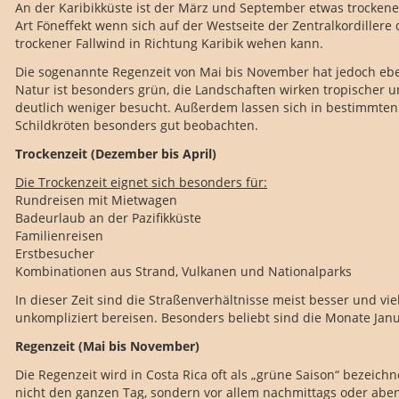
An der Karibikküste ist der März und September etwas trocken
Art Föneffekt wenn sich auf der Westseite der Zentralkordiller
trockener Fallwind in Richtung Karibik wehen kann.
Die sogenannte Regenzeit von Mai bis November hat jedoch ebenf
Natur ist besonders grün, die Landschaften wirken tropischer u
deutlich weniger besucht. Außerdem lassen sich in bestimmten
Schildkröten besonders gut beobachten.
Trockenzeit (Dezember bis April)
Die Trockenzeit eignet sich besonders für:
Rundreisen mit Mietwagen
Badeurlaub an der Pazifikküste
Familienreisen
Erstbesucher
Kombinationen aus Strand, Vulkanen und Nationalparks
In dieser Zeit sind die Straßenverhältnisse meist besser und vi
unkompliziert bereisen. Besonders beliebt sind die Monate Janu
Regenzeit (Mai bis November)
Die Regenzeit wird in Costa Rica oft als „grüne Saison“ bezeichn
nicht den ganzen Tag, sondern vor allem nachmittags oder aben