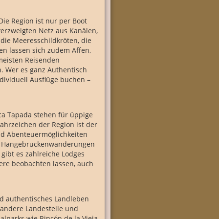
Die Region ist nur per Boot
verzweigten Netz aus Kanälen,
die Meeresschildkröten, die
ten lassen sich zudem Affen,
 meisten Reisenden
n. Wer es ganz Authentisch
dividuell Ausflüge buchen –
ca Tapada stehen für üppige
ahrzeichen der Region ist der
nd Abenteuermöglichkeiten
oder Hängebrückenwanderungen
gibt es zahlreiche Lodges
iere beobachten lassen, auch
nd authentisches Landleben
s andere Landesteile und
alparks wie Rincón de la Vieja